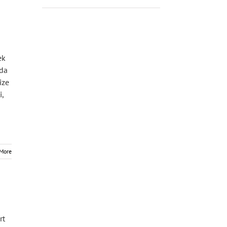
ek
rda
ize
i,
More
rt