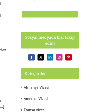
e
e
Sosyal medyada bizi takip
edin!
More
Kategoriler
Almanya Vizesi
Amerika Vizesi
ü
[...]
Fransa vizesi