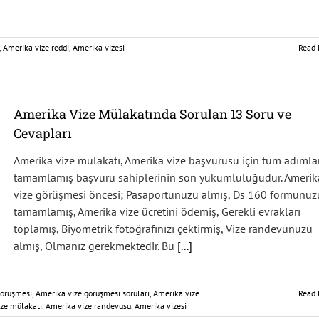
,
Amerika vize reddi
,
Amerika vizesi
Read 
Amerika Vize Mülakatında Sorulan 13 Soru ve
Cevapları
Amerika vize mülakatı, Amerika vize başvurusu için tüm adımla
tamamlamış başvuru sahiplerinin son yükümlülüğüdür. Amerik
vize görüşmesi öncesi; Pasaportunuzu almış, Ds 160 formunuz
tamamlamış, Amerika vize ücretini ödemiş, Gerekli evrakları
toplamış, Biyometrik fotoğrafınızı çektirmiş, Vize randevunuzu
almış, Olmanız gerekmektedir. Bu
[...]
görüşmesi
,
Amerika vize görüşmesi soruları
,
Amerika vize
Read 
ze mülakatı
,
Amerika vize randevusu
,
Amerika vizesi