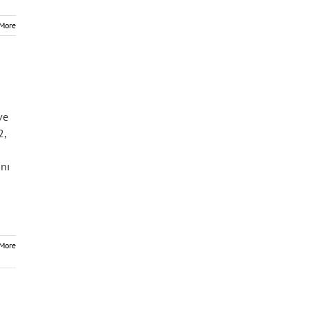
More
ve
2,
ını
More