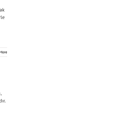
cak
rle
More
,
ır.