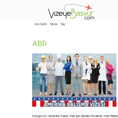
Skip
to
content
Ana Sayfa
Yazılar
Tag:
ABD
ABD
Kategoriler:
Amerika Vizesi
,
Vize İçin Gerekli Evraklar
,
Vize Makal