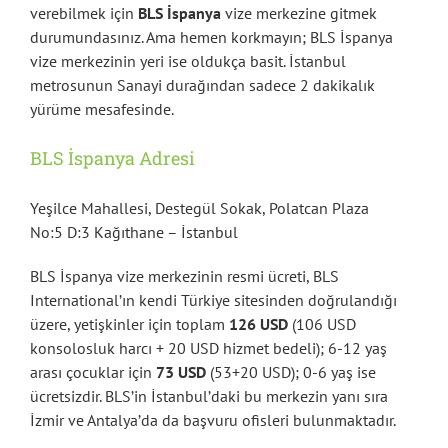
verebilmek için
BLS İspanya
vize merkezine gitmek
durumundasınız. Ama hemen korkmayın; BLS İspanya
vize merkezinin yeri ise oldukça basit. İstanbul
metrosunun Sanayi durağından sadece 2 dakikalık
yürüme mesafesinde.
BLS İspanya Adresi
Yeşilce Mahallesi, Destegül Sokak, Polatcan Plaza
No:5 D:3 Kağıthane – İstanbul
BLS İspanya vize merkezinin resmi ücreti, BLS
International’ın kendi Türkiye sitesinden doğrulandığı
üzere, yetişkinler için toplam
126 USD
(106 USD
konsolosluk harcı + 20 USD hizmet bedeli); 6-12 yaş
arası çocuklar için
73 USD
(53+20 USD); 0-6 yaş ise
ücretsizdir. BLS’in İstanbul’daki bu merkezin yanı sıra
İzmir ve Antalya’da da başvuru ofisleri bulunmaktadır.