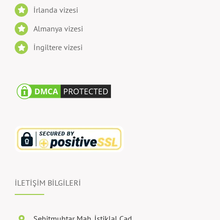
İrlanda vizesi
Almanya vizesi
İngiltere vizesi
İLETİŞİM BİLGİLERİ
Şehitmuhtar Mah. İstiklal Cad.