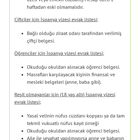
haftadan eski olmamalıdır.
Çiftçiler için İspanya vizesi evrak listesi;
Bağlı olduğu ziraat odası tarafından verilmiş
çiftçi belgesi.
Öğrenciler için İspanya vizesi evrak listesi;
Okuduğu okuldan alınacak öğrenci belgesi.
Masrafları karşılayacak kişinin finansal ve
mesleki belgeleri (anne, baba gibi).
Reşit olmayanlar için (18 yaş altı) İspanya vizesi
evrak listesi;
Yasal velinin nüfus cüzdanı kopyası ya da tam
tekmil vukuatlı nüfus kayıt örneği
Okuduğu okuldan alınacak öğrenci belgesi.
Aile ile seyahat yapılmıyorsa anne ve babanın