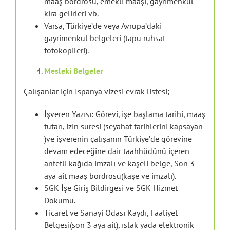
maaş bordrosu, emekli maaşı, gayrimenkul
kira gelirleri vb.
Varsa, Türkiye’de veya Avrupa’daki
gayrimenkul belgeleri (tapu ruhsat
fotokopileri).
Mesleki Belgeler
Çalışanlar için İspanya vizesi evrak listesi;
İşveren Yazısı: Görevi, işe başlama tarihi, maaş
tutarı, izin süresi (seyahat tarihlerini kapsayan
)ve işverenin çalışanın Türkiye’de görevine
devam edeceğine dair taahhüdünü içeren
antetli kağıda imzalı ve kaşeli belge, Son 3
aya ait maaş bordrosu(kaşe ve imzalı).
SGK İşe Giriş Bildirgesi ve SGK Hizmet
Dökümü.
Ticaret ve Sanayi Odası Kaydı, Faaliyet
Belgesi(son 3 aya ait), ıslak yada elektronik