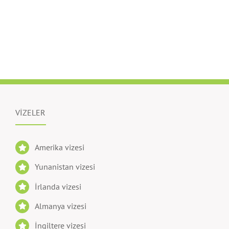
VİZELER
Amerika vizesi
Yunanistan vizesi
İrlanda vizesi
Almanya vizesi
İngiltere vizesi