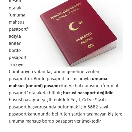
Resmi
olarak
“umuma
mahsus
pasaport”
adıyla
anılan
bordo
pasaport
Türkiye
Cumhuriyeti vatandaşlarının geneline verilen
pasaporttur. Bordo pasaport, resmi adıyla
umuma
mahsus (umumi) pasaport
tur ve halk arasında “normal
pasaport” olarak da bilinir;
hususi pasaport değildir
—
hususi pasaport yeşil renklidir. Yeşil, Gri ve Siyah
pasaport başvurusunda bulunmak için 5682 sayılı
pasaport kanununda belirtilen şartları taşımayan kişilere
umuma mahsus bordo pasaport verilmektedir.