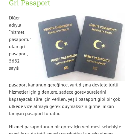
Gri Pasaport
Diğer
adıyla
“hizmet
pasaportu”
olan gri
pasaport,
5682
sayılı
pasaport kanunun gereğince, yurt dışına devlete türlü
hizmetler için gidenlere, sadece görev sürelerini
kapsayacak süre için verilen, yeşil pasaport gibi bir çok
ülkede vize almaya gerek duymaksızın girme imkan
tanıyan pasaport türüdür.
Hizmet pasaportunun bir görev için verilmesi sebebiyle
şahsi iş ya da tatil amaçlı seyahatler için çıkarılması