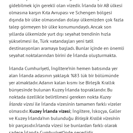
gidebilmek için gerekli olan vizedir. İrlanda bir AB ülkesi
olmasına karşın Kıta Avrupası ve Schengen bölgesi
dışında bir ülke olmasından dolayı ülkemizden çok fazla
talep görmeyen bir ülke konumundaydı. Ancak son
yıllarda ülkemizde yurt dışı seyahat trendinin hızla
yükselmesi ile, Türk vatandaşları yeni tatil
destinasyonları aramaya başladı. Bunlar içinde en önemli
seyahat noktalarından birini de İrlanda oluşturmakta.
İrlanda Cumhuriyeti, İngiltere’nin hemen batısında yer
alan İrlanda adasının yaklaşık %83 lük bir bölümünde
yer almaktadır. Adanın kalan kısmı ise Birleşik Krallık
bünyesinde bulunan Kuzey İrlanda topraklarıdır. Bu
noktada özellikle belirtilmesi gereken nokta
Kuzey
İrlanda vizesi
ile İrlanda vizesinin tamamen farklı vizeler
olmasıdır.
Kuzey İrlanda vizesi
; İngiltere, İskoçya, Galler
ve Kuzey İrlanda’nın bulunduğu
Birleşik Krallık vizesi
nin
bir parçasıdır.İrlanda vizesi ise bunlardan farklı olarak
sadece İrlanda Cumhuriyet’inde geçerlidir.