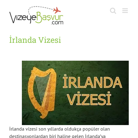
Skip
to
content
İrlanda Vizesi
İrlanda vizesi son yıllarda oldukça popüler olan
destinasyonlardan biri haline gelen İrlanda’ya