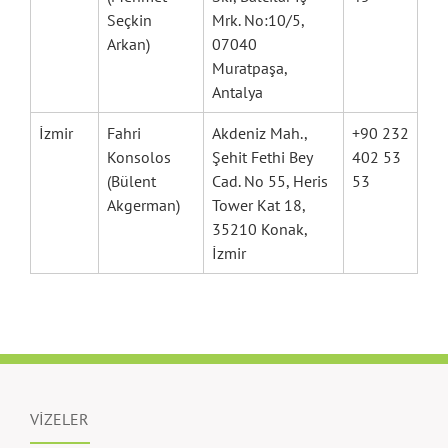
Seçkin
Mrk. No:10/5,
Arkan)
07040
Muratpaşa,
Antalya
İzmir
Fahri
Akdeniz Mah.,
+90 232
Konsolos
Şehit Fethi Bey
402 53
(Bülent
Cad. No 55, Heris
53
Akgerman)
Tower Kat 18,
35210 Konak,
İzmir
VİZELER