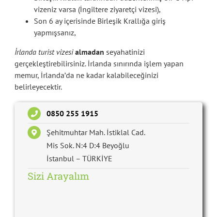
vizeniz varsa (İngiltere ziyaretçi vizesi),
Son 6 ay içerisinde Birleşik Krallığa giriş
yapmışsanız,
İrlanda turist vizesi
almadan
seyahatinizi
gerçekleştirebilirsiniz. İrlanda sınırında işlem yapan
memur, İrlanda’da ne kadar kalabileceğinizi
belirleyecektir.
0850 255 1915
Şehitmuhtar Mah. İstiklal Cad.
Mis Sok. N:4 D:4 Beyoğlu
İstanbul – TÜRKİYE
Sizi Arayalım