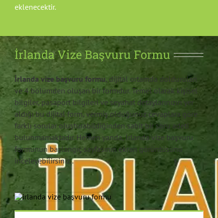
eklenecektir.
İrlanda Vize Başvuru Formu
İrlanda vize başvuru formu
, dijital ortamda doldurulan
ve 4 bölümden oluşan bir formdur. Temel olarak kişisel
bilgiler, pasaport bilgileri ve seyahat detaylarınızın yer
aldığı bu dijital form, vermiş olduğunuz cevaplara göre
farklı sorular oluşturabildiğinden sabit bir soru adeti
bulunmamaktadır. Hemen yanda, İrlanda vize başvuru
formunun başlangıç sayfasının ekran görüntüsünü
inceleyebilirsiniz..