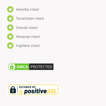
Amerika vizesi
Yunanistan vizesi
İrlanda vizesi
Almanya vizesi
İngiltere vizesi