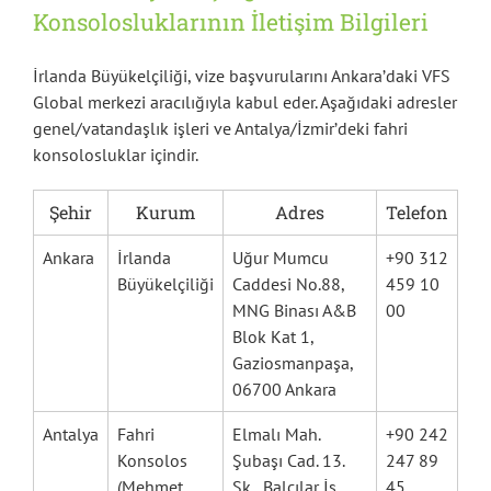
Konsolosluklarının İletişim Bilgileri
İrlanda Büyükelçiliği, vize başvurularını Ankara’daki VFS
Global merkezi aracılığıyla kabul eder. Aşağıdaki adresler
genel/vatandaşlık işleri ve Antalya/İzmir’deki fahri
konsolosluklar içindir.
Şehir
Kurum
Adres
Telefon
Ankara
İrlanda
Uğur Mumcu
+90 312
Büyükelçiliği
Caddesi No.88,
459 10
MNG Binası A&B
00
Blok Kat 1,
Gaziosmanpaşa,
06700 Ankara
Antalya
Fahri
Elmalı Mah.
+90 242
Konsolos
Şubaşı Cad. 13.
247 89
(Mehmet
Sk., Balcılar İş
45