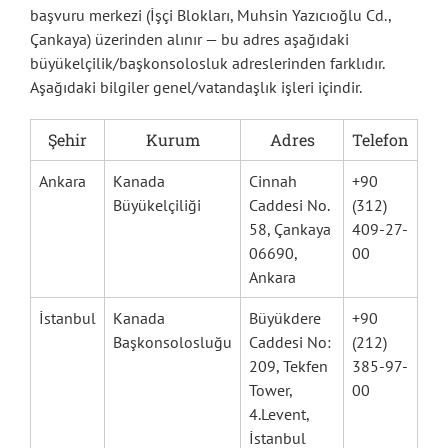
başvuru merkezi (İşçi Blokları, Muhsin Yazıcıoğlu Cd.,
Çankaya) üzerinden alınır — bu adres aşağıdaki
büyükelçilik/başkonsolosluk adreslerinden farklıdır.
Aşağıdaki bilgiler genel/vatandaşlık işleri içindir.
Şehir
Kurum
Adres
Telefon
Ankara
Kanada
Cinnah
+90
Büyükelçiliği
Caddesi No.
(312)
58, Çankaya
409-27-
06690,
00
Ankara
İstanbul
Kanada
Büyükdere
+90
Başkonsolosluğu
Caddesi No:
(212)
209, Tekfen
385-97-
Tower,
00
4.Levent,
İstanbul