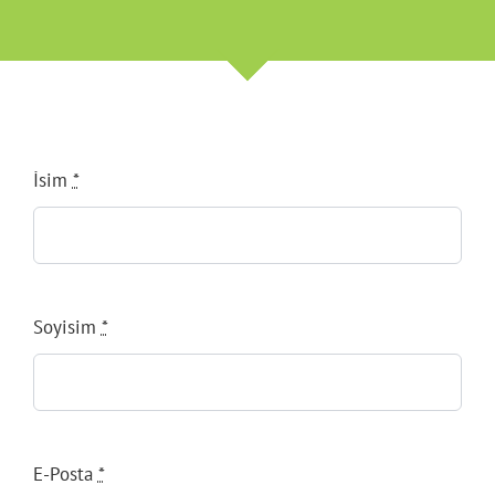
İsim
*
Soyisim
*
E-Posta
*