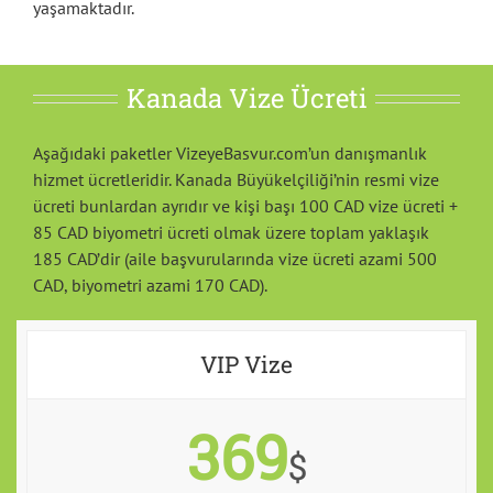
yaşamaktadır.
Kanada Vize Ücreti
Aşağıdaki paketler VizeyeBasvur.com’un danışmanlık
hizmet ücretleridir. Kanada Büyükelçiliği’nin resmi vize
ücreti bunlardan ayrıdır ve kişi başı 100 CAD vize ücreti +
85 CAD biyometri ücreti olmak üzere toplam yaklaşık
185 CAD’dir (aile başvurularında vize ücreti azami 500
CAD, biyometri azami 170 CAD).
VIP Vize
369
$