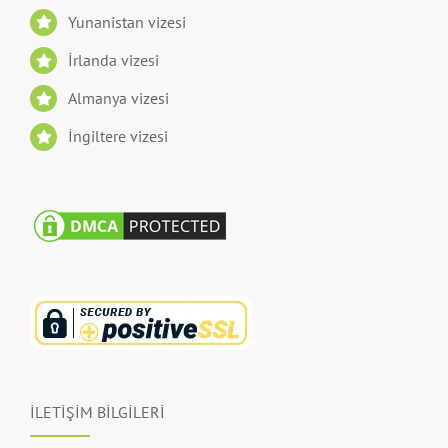
Yunanistan vizesi
İrlanda vizesi
Almanya vizesi
İngiltere vizesi
İLETİŞİM BİLGİLERİ