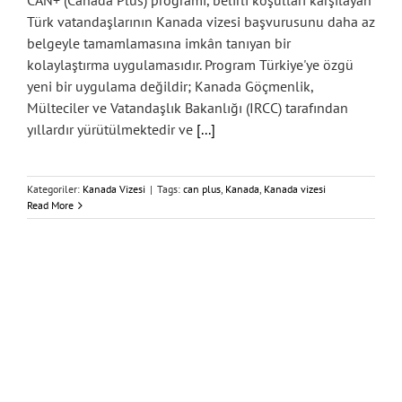
CAN+ (Canada Plus) programı, belirli koşulları karşılayan
Türk vatandaşlarının Kanada vizesi başvurusunu daha az
belgeyle tamamlamasına imkân tanıyan bir
kolaylaştırma uygulamasıdır. Program Türkiye'ye özgü
yeni bir uygulama değildir; Kanada Göçmenlik,
Mülteciler ve Vatandaşlık Bakanlığı (IRCC) tarafından
yıllardır yürütülmektedir ve
[...]
Kategoriler:
Kanada Vizesi
|
Tags:
can plus
,
Kanada
,
Kanada vizesi
Read More