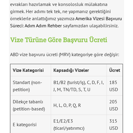
evrakları hazırlamak ve konsolosluk mülakatına
girmek. Her adımı tek tek, ne yapmanız gerektiğini
örneklerle anlattığımız yazımıza
Amerika Vizesi Başvuru
Süreci: Adım Adım Rehber
sayfamızdan ulaşabilirsiniz.
Vize Türüne Göre Başvuru Ücreti
ABD vize başvuru ücreti (MRV) kategoriye göre değişir:
Vize Kategorisi
Kapsadığı Vizeler
Ücret
Standart (non-
B1/B2 (turist/iş), C, D, F, I,
185
petition)
J, M, TN/TD, S, T, U
USD
Dilekçe tabanlı
205
H, L, O, P, Q, R
(petition-based)
USD
E1/E2/E3
315
E kategorisi
(ticari/yatırımcı)
USD