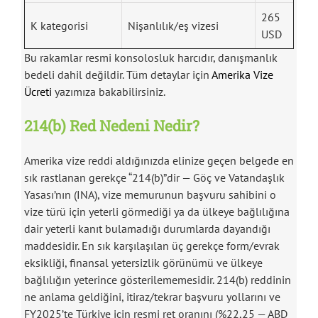
265
K kategorisi
Nişanlılık/eş vizesi
USD
Bu rakamlar resmi konsolosluk harcıdır, danışmanlık
bedeli dahil değildir. Tüm detaylar için
Amerika Vize
Ücreti
yazımıza bakabilirsiniz.
214(b) Red Nedeni Nedir?
Amerika vize reddi aldığınızda elinize geçen belgede en
sık rastlanan gerekçe “214(b)”dir — Göç ve Vatandaşlık
Yasası’nın (INA), vize memurunun başvuru sahibini o
vize türü için yeterli görmediği ya da ülkeye bağlılığına
dair yeterli kanıt bulamadığı durumlarda dayandığı
maddesidir. En sık karşılaşılan üç gerekçe form/evrak
eksikliği, finansal yetersizlik görünümü ve ülkeye
bağlılığın yeterince gösterilememesidir. 214(b) reddinin
ne anlama geldiğini, itiraz/tekrar başvuru yollarını ve
FY2025’te Türkiye için resmi ret oranını (%22,25 — ABD