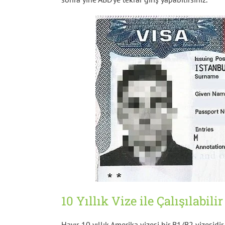
10 Yıllık Vize ile Çalışılabili
Hayır. 10 yıllık Amerika vizesi bir B1/B2 vizesidir