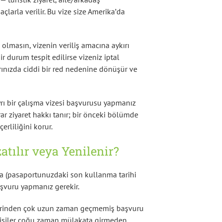
açlarla verilir. Bu vize size Amerika’da
n olmasın, vizenin veriliş amacına aykırı
ir durum tespit edilirse vizeniz iptal
arınızda ciddi bir red nedenine dönüşür ve
rı bir çalışma vizesi başvurusu yapmanız
krar ziyaret hakkı tanır; bir önceki bölümde
çerliliğini korur.
atılır veya Yenilenir?
da (pasaportunuzdaki son kullanma tarihi
şvuru yapmanız gerekir.
üzerinden çok uzun zaman geçmemiş başvuru
u kişiler çoğu zaman mülakata girmeden