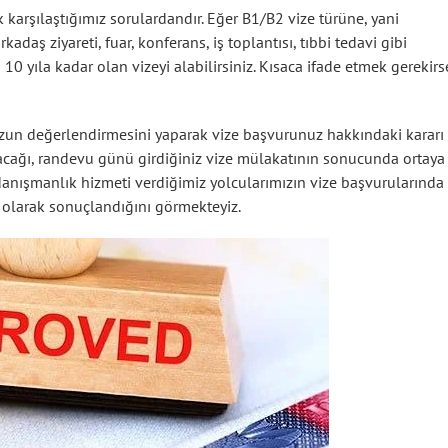
k karşılaştığımız sorulardandır. Eğer B1/B2 vize türüne, yani
daş ziyareti, fuar, konferans, iş toplantısı, tıbbi tedavi gibi
0 yıla kadar olan vizeyi alabilirsiniz. Kısaca ifade etmek gerekirs
uzun değerlendirmesini yaparak vize başvurunuz hakkındaki kararı
ayacağı, randevu günü girdiğiniz vize mülakatının sonucunda ortaya
 danışmanlık hizmeti verdiğimiz yolcularımızın vize başvurularında
 olarak sonuçlandığını görmekteyiz.