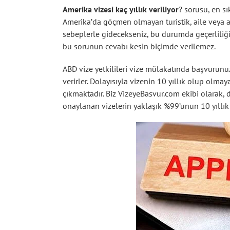
Amerika vizesi kaç yıllık veriliyor
? sorusu, en sı
Amerika’da göçmen olmayan turistik, aile veya arka
sebeplerle gidecekseniz, bu durumda geçerliliği 1
bu sorunun cevabı kesin biçimde verilemez.
ABD vize yetkilileri vize mülakatında başvurun
verirler. Dolayısıyla vizenin 10 yıllık olup olm
çıkmaktadır. Biz VizeyeBasvur.com ekibi olarak,
onaylanan vizelerin yaklaşık %99’unun 10 yıllık