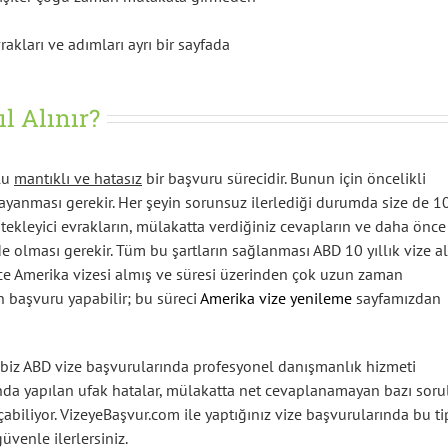
akları ve adımları ayrı bir sayfada
l Alınır?
olu
mantıklı ve hatasız
bir başvuru sürecidir. Bunun için öncelikli
ayanması gerekir. Her şeyin sorunsuz ilerlediği durumda size de 1
destekleyici evrakların, mülakatta verdiğiniz cevapların ve daha önce
 olması gerekir. Tüm bu şartların sağlanması ABD 10 yıllık vize 
nce Amerika vizesi almış ve süresi üzerinden çok uzun zaman
 başvuru yapabilir; bu süreci
Amerika vize yenileme
sayfamızdan
in biz ABD vize başvurularında profesyonel danışmanlık hizmeti
nda yapılan ufak hatalar, mülakatta net cevaplanamayan bazı soru
biliyor. VizeyeBaşvur.com ile yaptığınız vize başvurularında bu ti
venle ilerlersiniz.