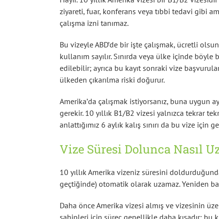
ziyareti, fuar, konferans veya tıbbi tedavi gibi am
çalışma izni tanımaz.
Bu vizeyle ABD’de bir işte çalışmak, ücretli olsu
kullanım sayılır. Sınırda veya ülke içinde böyle b
edilebilir; ayrıca bu kayıt sonraki vize başvurul
ülkeden çıkarılma riski doğurur.
Amerika’da çalışmak istiyorsanız, buna uygun ay
gerekir. 10 yıllık B1/B2 vizesi yalnızca tekrar te
anlattığımız 6 aylık kalış sınırı da bu vize için ge
Vize Süresi Dolunca Nasıl Uz
10 yıllık Amerika vizeniz süresini doldurduğun
geçtiğinde) otomatik olarak uzamaz. Yeniden ba
Daha önce Amerika vizesi almış ve vizesinin 
sahipleri için süreç genellikle daha kısadır: b