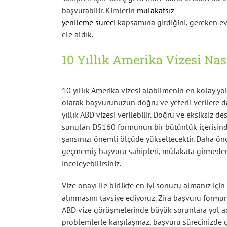
başvurabilir. Kimlerin
mülakatsız
yenileme süreci
kapsamına girdiğini, gereken evr
ele aldık.
10 Yıllık Amerika Vizesi Nası
10 yıllık Amerika vizesi alabilmenin en kolay y
olarak başvurunuzun doğru ve yeterli verilere d
yıllık ABD vizesi verilebilir. Doğru ve eksiksiz 
sunulan DS160 formunun bir bütünlük içerisinde
şansınızı önemli ölçüde yükseltecektir. Daha ö
geçmemiş başvuru sahipleri, mülakata girmeden
inceleyebilirsiniz.
Vize onayı ile birlikte en iyi sonucu almanız iç
alınmasını tavsiye ediyoruz. Zira başvuru formu
ABD vize görüşmelerinde büyük sorunlara yol aça
problemlerle karşılaşmaz, başvuru sürecinizde gü