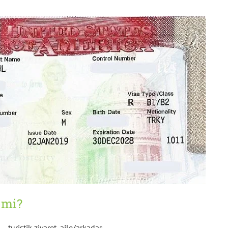
r mi?
 — turistik ziyaret, aile/arkadaş