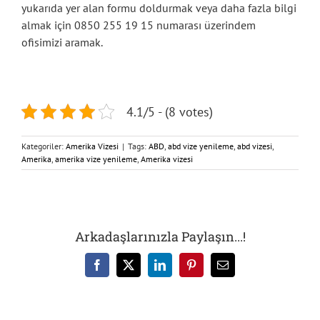
yukarıda yer alan formu doldurmak veya daha fazla bilgi
almak için 0850 255 19 15 numarası üzerindem
ofisimizi aramak.
4.1/5 - (8 votes)
Kategoriler:
Amerika Vizesi
|
Tags:
ABD
,
abd vize yenileme
,
abd vizesi
,
Amerika
,
amerika vize yenileme
,
Amerika vizesi
Arkadaşlarınızla Paylaşın...!
Facebook
X
LinkedIn
Pinterest
E-
posta