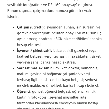
vesikalık fotoğrafınız ve DS-160 onay sayfası çıktısı.
Bunun dışında, çalışma durumunuza göre ek evrak
istenir:
Çalışan (ücretli):
işyerinden alınan, izin süresini ve
göreve döneceğinizi belirten onaylı bir yazı; son üç
aya ait maaş bordrosu; SGK hizmet dökümü; banka
hesap ekstresi.
İşveren / şirket sahibi:
ticaret sicil gazetesi veya
faaliyet belgesi; vergi levhası; imza sirküleri; şirket
ve/veya şahsi banka hesap ekstresi.
Serbest meslek sahibi
(avukat, doktor, mühendis,
mali müşavir gibi bağımsız çalışanlar): vergi
levhası; ilgili meslek odası kayıt belgesi; serbest
meslek makbuzu örnekleri; banka hesap ekstresi.
Öğrenci:
güncel öğrenci belgesi; öğrenci kimlik
kartının fotokopisi; seyahat masrafları aile
tarafından karşılanıyorsa ebeveynin banka hesap
ekstresi ve sponsorluk yazısı.