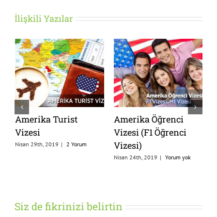
İlişkili Yazılar
Amerika Turist
Amerika Öğrenci
Vizesi
Vizesi (F1 Öğrenci
A
Vizesi)
Nisan 29th, 2019
|
2 Yorum
F
Nisan 24th, 2019
|
Yorum yok
N
Siz de fikrinizi belirtin
Yorum