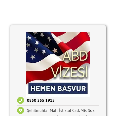
0850 255 1915
Şehitmuhtar Mah. İstiklal Cad. Mis Sok.
N:4 D:4 Beyoğlu İstanbul – TÜRKİYE