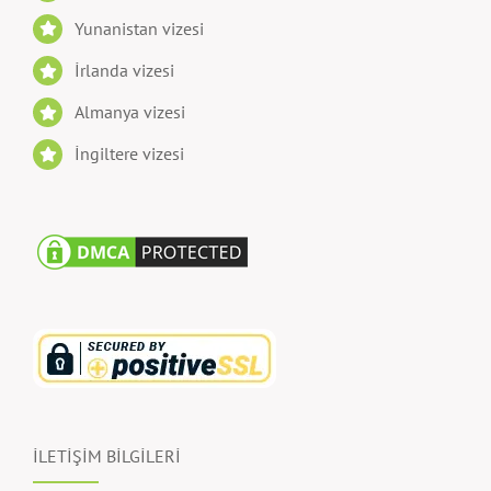
İrlanda vizesi
Almanya vizesi
İngiltere vizesi
İLETİŞİM BİLGİLERİ