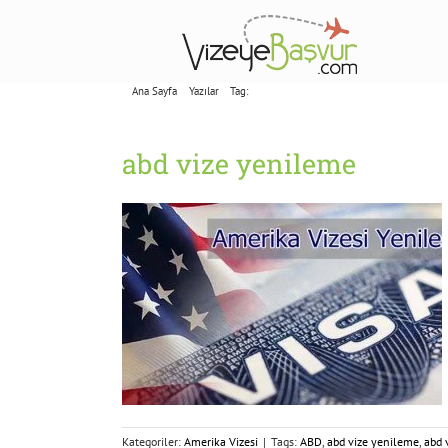
Skip
to
content
Ana Sayfa
Yazılar
Tag:
abd vize yenileme
abd vize yenileme
Kategoriler:
Amerika Vizesi
|
Tags:
ABD
,
abd vize yenileme
,
abd 