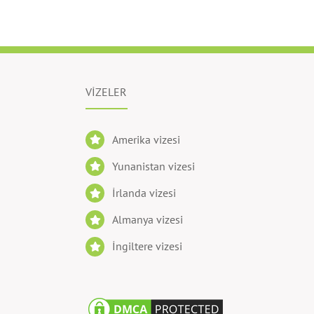
VİZELER
Amerika vizesi
Yunanistan vizesi
İrlanda vizesi
Almanya vizesi
İngiltere vizesi