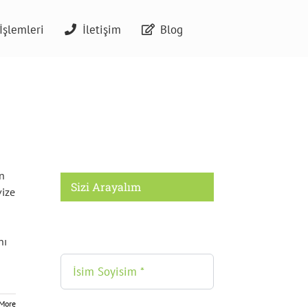
İşlemleri
İletişim
Blog
n
Sizi Arayalım
vize
nı
More