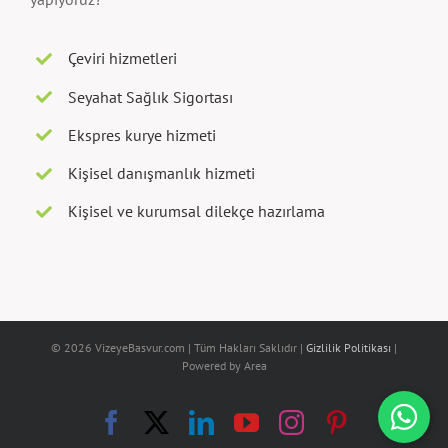
Çeviri hizmetleri
Seyahat Sağlık Sigortası
Ekspres kurye hizmeti
Kişisel danışmanlık hizmeti
Kişisel ve kurumsal dilekçe hazırlama
© 2026 VizeyeBasvur.com | Tüm Hakları Saklıdır |
Gizlilik Politikası
|
Powered by Area
Facebook
X
LinkedIn
YouTube
Instagram
Pinterest