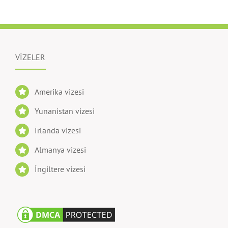
VİZELER
Amerika vizesi
Yunanistan vizesi
İrlanda vizesi
Almanya vizesi
İngiltere vizesi