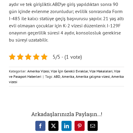
aydır ve tek girişliktir. ABD’ye giriş yapıldıktan sonra 90
gün içinde evlenme zorunludur; evlilik sonrasında Form
I-485 ile kalıcı statüye geçiş başvurusu yapılır. 21 yaş altı
evli olmayan çocuklar için K-2 vizesi düzenlenir. I-129F
onayının geçerlilik süresi 4 aydır, konsolosluk gerekirse
bu süreyi uzatabilir.
5/5 - (1 vote)
Kategoriler:
Amerika Vizesi
,
Vize İçin Gerekli Evraklar
,
Vize Makaleleri
,
Vize
ve Pasaport Haberleri
|
Tags:
ABD
,
Amerika
,
Amerika çalışma vizesi
,
Amerika
vizesi
Arkadaşlarınızla Paylaşın...!
Facebook
X
LinkedIn
Pinterest
E-
posta