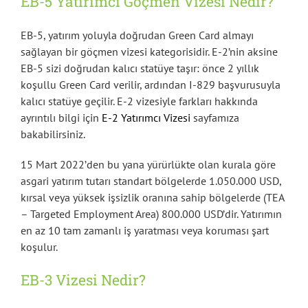
EB-5 Yatırımcı Göçmen Vizesi Nedir?
EB-5, yatırım yoluyla doğrudan Green Card almayı
sağlayan bir göçmen vizesi kategorisidir. E-2’nin aksine
EB-5 sizi doğrudan kalıcı statüye taşır: önce 2 yıllık
koşullu Green Card verilir, ardından I-829 başvurusuyla
kalıcı statüye geçilir. E-2 vizesiyle farkları hakkında
ayrıntılı bilgi için
E-2 Yatırımcı Vizesi
sayfamıza
bakabilirsiniz.
15 Mart 2022’den bu yana yürürlükte olan kurala göre
asgari yatırım tutarı standart bölgelerde 1.050.000 USD,
kırsal veya yüksek işsizlik oranına sahip bölgelerde (TEA
– Targeted Employment Area) 800.000 USD’dir. Yatırımın
en az 10 tam zamanlı iş yaratması veya koruması şart
koşulur.
EB-3 Vizesi Nedir?