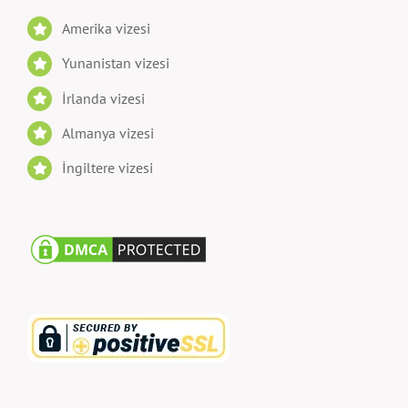
Amerika vizesi
Yunanistan vizesi
İrlanda vizesi
Almanya vizesi
İngiltere vizesi