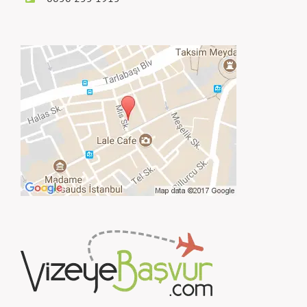
Mis Sok. N:4 D:4 Beyoğlu
İstanbul TÜRKİYE
0850 255 1915