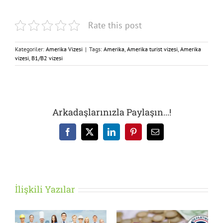
Rate this post
Kategoriler:
Amerika Vizesi
|
Tags:
Amerika
,
Amerika turist vizesi
,
Amerika
vizesi
,
B1/B2 vizesi
Arkadaşlarınızla Paylaşın...!
Facebook
X
LinkedIn
Pinterest
E-
posta
İlişkili Yazılar