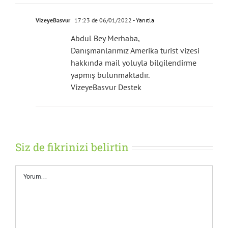
Amerikada yasiyorum annem icin turistik vize
alimi konusunda sizinle calismak istiyorum.
VizeyeBasvur
17:23 de 06/01/2022
- Yanıtla
Abdul Bey Merhaba,
Danışmanlarımız Amerika turist vizesi
hakkında mail yoluyla bilgilendirme
yapmış bulunmaktadır.
VizeyeBasvur Destek
Siz de fikrinizi belirtin
Yorum