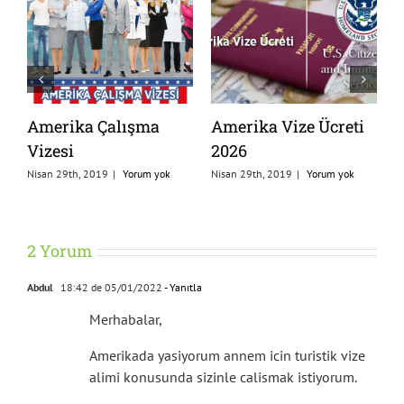
Amerika Öğrenci
Amerika Vize
A
Vizesi (F1 Öğrenci
Yenileme
F
Vizesi)
Nisan 23rd, 2018
|
Yorum yok
N
Nisan 24th, 2019
|
Yorum yok
2 Yorum
Abdul
18:42 de 05/01/2022
- Yanıtla
Merhabalar,