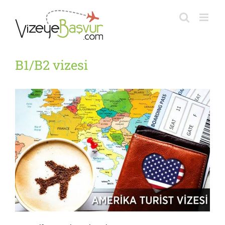
Skip
to
content
B1/B2 vizesi