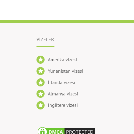
VİZELER
Amerika vizesi
Yunanistan vizesi
İrlanda vizesi
Almanya vizesi
İngiltere vizesi