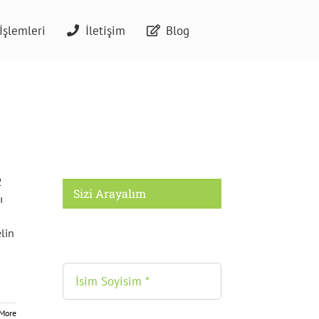
İşlemleri
İletişim
Blog
2
Sizi Arayalım
ı
elin
More