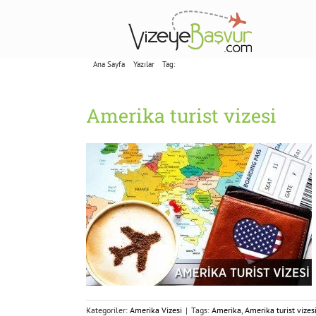
Skip
to
content
Ana Sayfa
Yazılar
Tag:
Amerika turist vizesi
Amerika turist vizesi
Kategoriler:
Amerika Vizesi
|
Tags:
Amerika
,
Amerika turist vizes