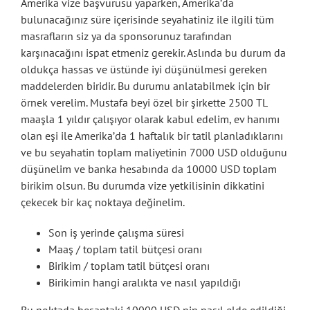
Amerika vize başvurusu yaparken, Amerika’da
bulunacağınız süre içerisinde seyahatiniz ile ilgili tüm
masrafların siz ya da sponsorunuz tarafından
karşınacağını ispat etmeniz gerekir. Aslında bu durum da
oldukça hassas ve üstünde iyi düşünülmesi gereken
maddelerden biridir. Bu durumu anlatabilmek için bir
örnek verelim. Mustafa beyi özel bir şirkette 2500 TL
maaşla 1 yıldır çalışıyor olarak kabul edelim, ev hanımı
olan eşi ile Amerika’da 1 haftalık bir tatil planladıklarını
ve bu seyahatin toplam maliyetinin 7000 USD olduğunu
düşünelim ve banka hesabında da 10000 USD toplam
birikim olsun. Bu durumda vize yetkilisinin dikkatini
çekecek bir kaç noktaya değinelim.
Son iş yerinde çalışma süresi
Maaş / toplam tatil bütçesi oranı
Birikim / toplam tatil bütçesi oranı
Birikimin hangi aralıkta ve nasıl yapıldığı
Bu noktada hesaptaki 10000 USD nin nasıl elde edildiği,