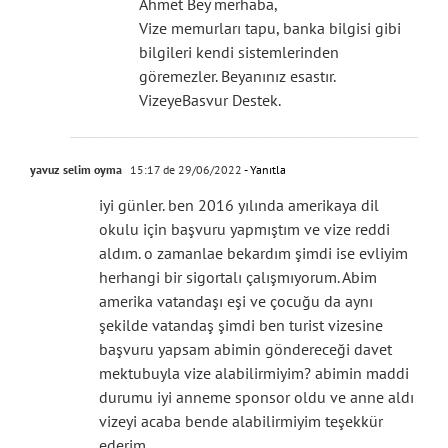
Ahmet Bey merhaba,
Vize memurları tapu, banka bilgisi gibi
bilgileri kendi sistemlerinden
göremezler. Beyanınız esastır.
VizeyeBasvur Destek.
yavuz selim oyma
15:17 de 29/06/2022
- Yanıtla
iyi günler. ben 2016 yılında amerikaya dil
okulu için başvuru yapmıştım ve vize reddi
aldım. o zamanlae bekardım şimdi ise evliyim
herhangi bir sigortalı çalışmıyorum. Abim
amerika vatandaşı eşi ve çocuğu da aynı
şekilde vatandaş şimdi ben turist vizesine
başvuru yapsam abimin göndereceği davet
mektubuyla vize alabilirmiyim? abimin maddi
durumu iyi anneme sponsor oldu ve anne aldı
vizeyi acaba bende alabilirmiyim teşekkür
ederim.