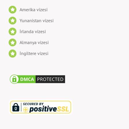
Amerika vizesi
Yunanistan vizesi
İrlanda vizesi
Almanya vizesi
İngiltere vizesi