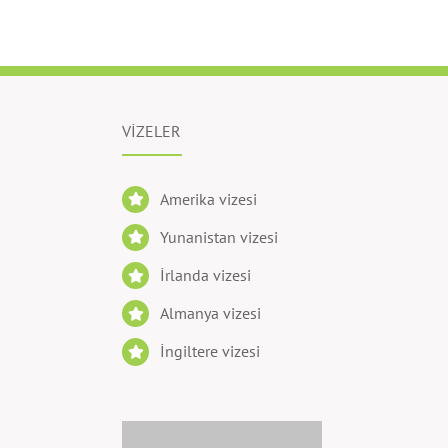
VİZELER
Amerika vizesi
Yunanistan vizesi
İrlanda vizesi
Almanya vizesi
İngiltere vizesi