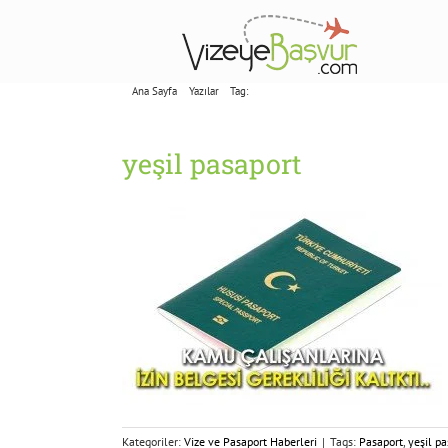
Skip
to
content
Ana Sayfa
Yazılar
Tag:
yeşil pasaport
yeşil pasaport
Kategoriler:
Vize ve Pasaport Haberleri
|
Tags:
Pasaport
,
yeşil pa