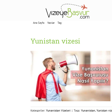
Skip
to
content
Ana Sayfa
Yazılar
Tag:
Yunistan vizesi
Yunistan vizesi
Kategoriler:
Yunanistan Vizeleri
|
Tags:
Yunanistan
,
Yunistan viz