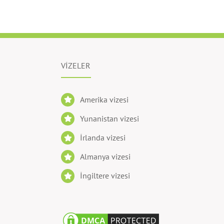
VİZELER
Amerika vizesi
Yunanistan vizesi
İrlanda vizesi
Almanya vizesi
İngiltere vizesi