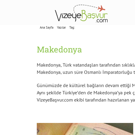
Skip
to
content
Ana Sayfa
Yazılar
Tag:
Makedonya
Makedonya
Makedonya, Türk vatandaşları tarafından sıklıkla 
Makedonya, uzun süre Osmanlı İmparatorluğu top
Günümüzde de kültürel bağların devam ettiği Ma
Aynı şekilde Türkiye’den de Makedonya’ya pek ç
VizeyeBaşvur.com ekibi tarafından hazırlanan yazı