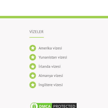
VİZELER
Amerika vizesi
Yunanistan vizesi
İrlanda vizesi
Almanya vizesi
İngiltere vizesi