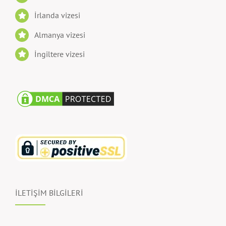
İrlanda vizesi
Almanya vizesi
İngiltere vizesi
İLETİŞİM BİLGİLERİ