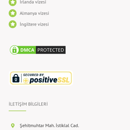
İrlanda vizesi
Almanya vizesi
İngiltere vizesi
İLETİŞİM BİLGİLERİ
Şehitmuhtar Mah. İstiklal Cad.