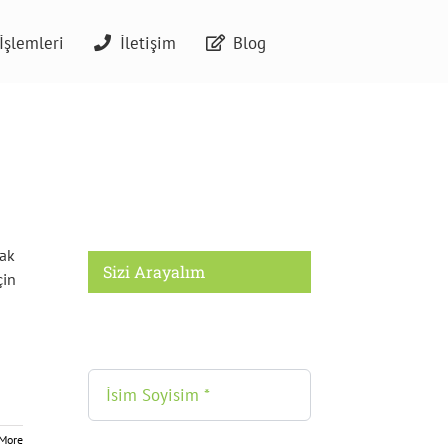
İşlemleri
İletişim
Blog
mak
Sizi Arayalım
çin
More