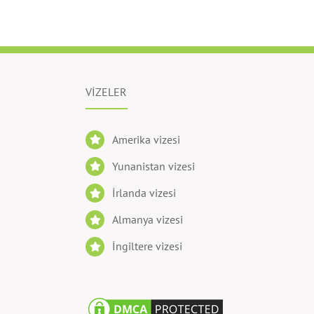
VİZELER
Amerika vizesi
Yunanistan vizesi
İrlanda vizesi
Almanya vizesi
İngiltere vizesi