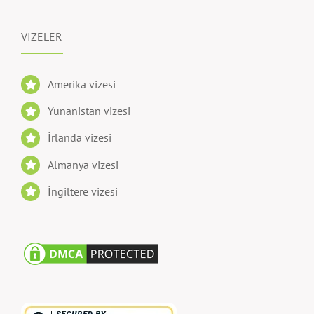
VİZELER
Amerika vizesi
Yunanistan vizesi
İrlanda vizesi
Almanya vizesi
İngiltere vizesi