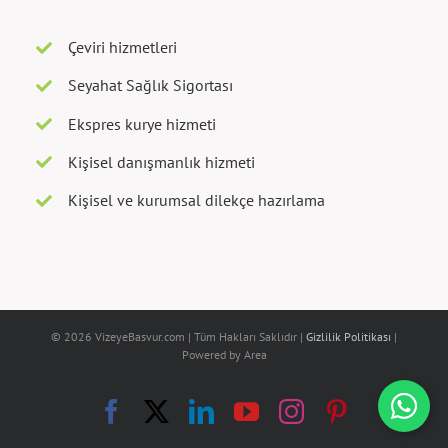
Çeviri hizmetleri
Seyahat Sağlık Sigortası
Ekspres kurye hizmeti
Kişisel danışmanlık hizmeti
Kişisel ve kurumsal dilekçe hazırlama
© 2026 VizeyeBasvur.com | Tüm Hakları Saklıdır |
Gizlilik Politikası
|
Powered by Area
Facebook
X
LinkedIn
YouTube
Instagram
Pinterest