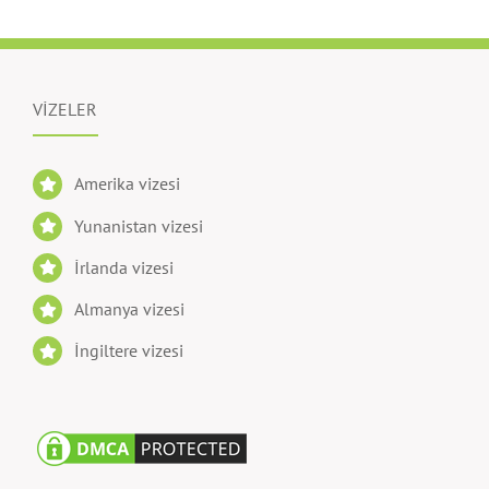
VİZELER
Amerika vizesi
Yunanistan vizesi
İrlanda vizesi
Almanya vizesi
İngiltere vizesi