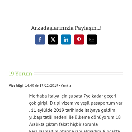
Arkadaşlarınızla Paylaşın...!
Facebook
X
LinkedIn
Pinterest
E-
posta
19 Yorum
Vize bilgi
14:40 de 17/12/2019
- Yanıtla
Merhaba İtalya için şubata 7ye kadar geçerli
çok girişli D tipi vizem ve yeşil pasaportum var
. 11 eylülde 2019 tarihinde italyaya geldim
yılbaşı tatili nedeni ile ülkeme dönüyorum 18
Aralıkta çıktım fakat hiçbir sorunla
karşılaşmadım oturma izni almadım. 8 ocakta