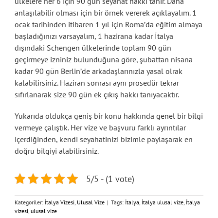
ülkelere her 6 için 90 gün seyahat hakkı tanır. Daha
anlaşılabilir olması için bir örnek vererek açıklayalım. 1
ocak tarihinden itibaren 1 yıl için Roma’da eğitim almaya
başladığınızı varsayalım, 1 hazirana kadar İtalya
dışındaki Schengen ülkelerinde toplam 90 gün
geçirmeye izniniz bulunduğuna göre, şubattan nisana
kadar 90 gün Berlin’de arkadaşlarınızla yasal olrak
kalabilirsiniz. Haziran sonrası aynı prosedür tekrar
sıfırlanarak size 90 gün ek çıkış hakkı tanıyacaktır.
Yukarıda oldukça geniş bir konu hakkında genel bir bilgi
vermeye çalıştık. Her vize ve başvuru farklı ayrıntılar
içerdiğinden, kendi seyahatinizi bizimle paylaşarak en
doğru bilgiyi alabilirsiniz.
5/5 - (1 vote)
Kategoriler:
İtalya Vizesi
,
Ulusal Vize
|
Tags:
İtalya
,
İtalya ulusal vize
,
İtalya
vizesi
,
ulusal vize