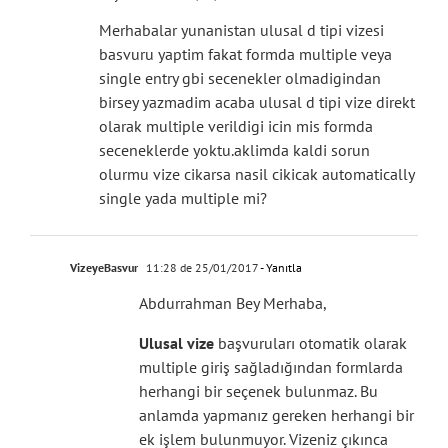
Merhabalar yunanistan ulusal d tipi vizesi
basvuru yaptim fakat formda multiple veya
single entry gbi secenekler olmadigindan
birsey yazmadim acaba ulusal d tipi vize direkt
olarak multiple verildigi icin mis formda
seceneklerde yoktu.aklimda kaldi sorun
olurmu vize cikarsa nasil cikicak automatically
single yada multiple mi?
VizeyeBasvur
11:28 de 25/01/2017
- Yanıtla
Abdurrahman Bey Merhaba,
Ulusal vize
başvuruları otomatik olarak
multiple giriş sağladığından formlarda
herhangi bir seçenek bulunmaz. Bu
anlamda yapmanız gereken herhangi bir
ek işlem bulunmuyor. Vizeniz çıkınca