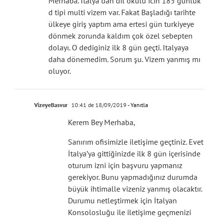
Merhaba. Italya dan dil okulu icin 185 günlük
d tipi multi vizem var. Fakat Başladığı tarihte
ülkeye giriş yaptım ama ertesi gün turkiyeye
dönmek zorunda kaldım çok özel sebepten
dolayı. O dediginiz ilk 8 gün geçti. Italyaya
daha dönemedim. Sorum şu. Vizem yanmış mı
oluyor.
VizeyeBasvur
10:41 de 18/09/2019
- Yanıtla
Kerem Bey Merhaba,
Sanırım ofisimizle iletişime geçtiniz. Evet
İtalya’ya gittiğinizde ilk 8 gün içerisinde
oturum izni için başvuru yapmanız
gerekiyor. Bunu yapmadığınız durumda
büyük ihtimalle vizeniz yanmış olacaktır.
Durumu netleştirmek için İtalyan
Konsolosluğu ile iletişime geçmenizi