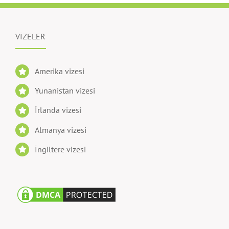
VİZELER
Amerika vizesi
Yunanistan vizesi
İrlanda vizesi
Almanya vizesi
İngiltere vizesi