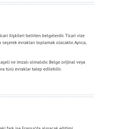
ri ilişkileri belirten belgelerdir. Ticari vize
eçerek evrakları toplamak olacaktır. Ayrıca,
kaşeli ve imzalı olmalıdır. Belge orijinal veya
ra türü evraklar talep edilebilir.
ki fark ise Fransa’da alınacak eğitimi