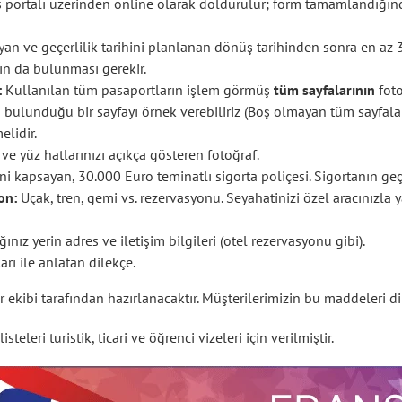
 portalı üzerinden online olarak doldurulur; form tamamlandığında
an ve geçerlilik tarihini planlanan dönüş tarihinden sonra en az 3
nın da bulunması gerekir.
:
Kullanılan tüm pasaportların işlem görmüş
tüm sayfalarının
foto
ın bulunduğu bir sayfayı örnek verebiliriz (Boş olmayan tüm sayfalar
lidir.
 yüz hatlarınızı açıkça gösteren fotoğraf.
kapsayan, 30.000 Euro teminatlı sigorta poliçesi. Sigortanın geçer
on:
Uçak, tren, gemi vs. rezervasyonu. Seyahatinizi özel aracınızla y
ız yerin adres ve iletişim bilgileri (otel rezervasyonu gibi).
rı ile anlatan dilekçe.
 ekibi tarafından hazırlanacaktır. Müşterilerimizin bu maddeleri d
teleri turistik, ticari ve öğrenci vizeleri için verilmiştir.