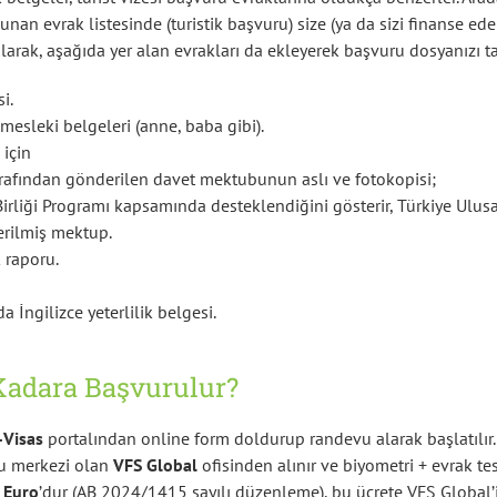
nan evrak listesinde (turistik başvuru) size (ya da sizi finanse ede
larak, aşağıda yer alan evrakları da ekleyerek başvuru dosyanızı t
i.
 mesleki belgeleri (anne, baba gibi).
 için
arafından gönderilen davet mektubunun aslı ve fotokopisi;
irliği Programı kapsamında desteklendiğini gösterir, Türkiye Ulusa
erilmiş mektup.
 raporu.
a İngilizce yeterlilik belgesi.
Kadara Başvurulur?
-Visas
portalından online form doldurup randevu alarak başlatılır
ru merkezi olan
VFS Global
ofisinden alınır ve biyometri + evrak tes
 Euro
’dur (AB 2024/1415 sayılı düzenleme), bu ücrete VFS Global’in