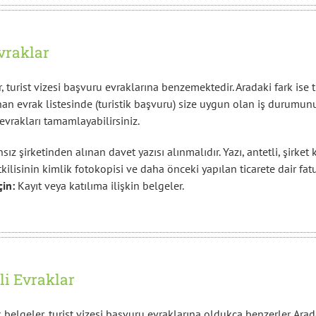
Evraklar
turist vizesi başvuru evraklarına benzemektedir. Aradaki fark ise tica
evrak listesinde (turistik başvuru) size uygun olan iş durumunu s
evrakları tamamlayabilirsiniz.
sız şirketinden alınan davet yazısı alınmalıdır. Yazı, antetli, şirket 
etkilisinin kimlik fotokopisi ve daha önceki yapılan ticarete dair fatu
çin:
Kayıt veya katılıma ilişkin belgeler.
li Evraklar
elgeler, turist vizesi başvuru evraklarına oldukça benzerler. Arada