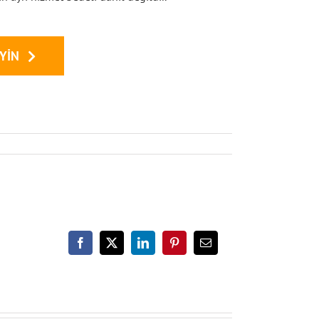
YIN
Facebook
X
LinkedIn
Pinterest
E-
posta