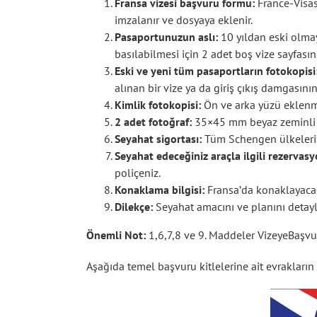
Fransa vizesi başvuru formu:
France-Visas
imzalanır ve dosyaya eklenir.
Pasaportunuzun aslı:
10 yıldan eski olmay
basılabilmesi için 2 adet boş vize sayfası
Eski ve yeni tüm pasaportların fotokopisi
alınan bir vize ya da giriş çıkış damgasın
Kimlik fotokopisi:
Ön ve arka yüzü eklenme
2 adet fotoğraf:
35×45 mm beyaz zeminli ve
Seyahat sigortası:
Tüm Schengen ülkelerini 
Seyahat edeceğiniz araçla ilgili rezervasy
poliçeniz.
Konaklama bilgisi:
Fransa’da konaklayacağın
Dilekçe:
Seyahat amacını ve planını detayla
Önemli Not:
1,6,7,8 ve 9. Maddeler VizeyeBaşvur
Aşağıda temel başvuru kitlelerine ait evrakların lis