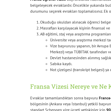
belgeleyecek evraklardır. Öncelikle yukarıda bulu
durumunu seçerek evrakları toplamalısınız. Ek o
Okuduğu okuldan alınacak öğrenci belges
Masrafları karşılayacak kişinin finansal ve
AB eğitimi, staj veya araştırma programları
Üniversite veya araştırma merkezi t
Vize başvurusu yapanın, bir Avrupa B
Merkezi) veya TÜBİTAK tarafından v
Devlet hastanesinden alınmış sağlık
Sabıka kaydı.
Not çizelgesi (transkript belgesi) ya d
Fransa Vizesi Nereye ve Ne 
Evraklar tamamlandıktan sonra başvuru
France
bölgesinin (Ankara veya İstanbul) yetkili başvu
standart Schengen vize ücreti yetişkinler için
90