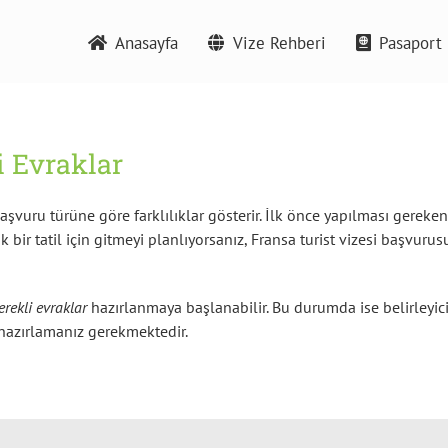
Anasayfa
Vize Rehberi
Pasaport 
a Vizesi için Gerekli Evraklar
i Evraklar
şvuru türüne göre farklılıklar gösterir. İlk önce yapılması gereken
 bir tatil için gitmeyi planlıyorsanız, Fransa turist vizesi başvur
erekli evraklar
hazırlanmaya başlanabilir. Bu durumda ise belirleyi
ar hazırlamanız gerekmektedir.