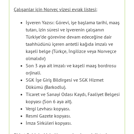
Çalışanlar için Norveç vizesi evrak listesi;
İşveren Yazısı: Görevi, işe başlama tarihi, maaş
tutarı, izin süresi ve işverenin çalışanın
Türkiye’de görevine devam edeceğine dair
taahhüdünü içeren antetli kağıda imzalı ve
kaşeli belge (Türkçe, İngilizce veya Norveçce
olmalıdır)
Son 3 aya ait imzalı ve kaşeli maaş bordrosu
orjinali.
SGK İşe Giriş Bildirgesi ve SGK Hizmet
Dökümü (Barkodlu).
Ticaret ve Sanayi Odası Kaydı, Faaliyet Belgesi
kopyası (Son 6 aya ait).
Vergi Levhası kopyası.
Resmi Gazete kopyası.
İmza Sirküleri kopyası.