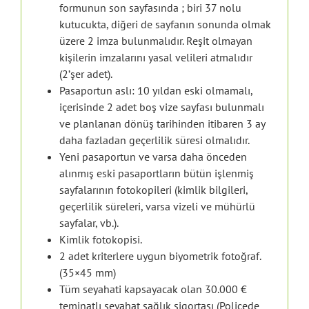
formunun son sayfasında ; biri 37 nolu
kutucukta, diğeri de sayfanın sonunda olmak
üzere 2 imza bulunmalıdır. Reşit olmayan
kişilerin imzalarını yasal velileri atmalıdır
(2’şer adet).
Pasaportun aslı: 10 yıldan eski olmamalı,
içerisinde 2 adet boş vize sayfası bulunmalı
ve planlanan dönüş tarihinden itibaren 3 ay
daha fazladan geçerlilik süresi olmalıdır.
Yeni pasaportun ve varsa daha önceden
alınmış eski pasaportların bütün işlenmiş
sayfalarının fotokopileri (kimlik bilgileri,
geçerlilik süreleri, varsa vizeli ve mühürlü
sayfalar, vb.).
Kimlik fotokopisi.
2 adet kriterlere uygun biyometrik fotoğraf.
(35×45 mm)
Tüm seyahati kapsayacak olan 30.000 €
teminatlı seyahat sağlık sigortası (Poliçede