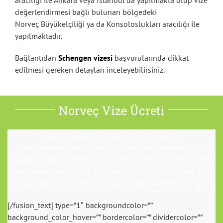
aracılığı ile Ankara veya İstanbul’da yapılmakta olup vize
değerlendirmesi bağlı bulunan bölgedeki
Norveç Büyükelçiliği ya da Konsoloslukları aracılığı ile
yapılmaktadır.
Bağlantıdan
Schengen vizesi
başvurularında dikkat
edilmesi gereken detayları inceleyebilirsiniz.
Norveç Vize Ücreti
Yukarıdaki paket fiyatları VizeyeBasvur.com
danışmanlık/hizmet bedelidir. Buna ek olarak Norveç
Büyükelçiliği veya Konsolosluğu’nun resmi Schengen vize
ücreti ayrıca tahsil edilir (yetişkinler için 90 €, 6-12 yaş arası
çocuklar için 45 € — AB 2024/1415 sayılı düzenlemeye göre).
[/fusion_text] type=”1″ backgroundcolor=””
background_color_hover=”” bordercolor=”” dividercolor=””