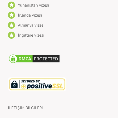
Yunanistan vizesi
İrlanda vizesi
Almanya vizesi
İngiltere vizesi
İLETİŞİM BİLGİLERİ