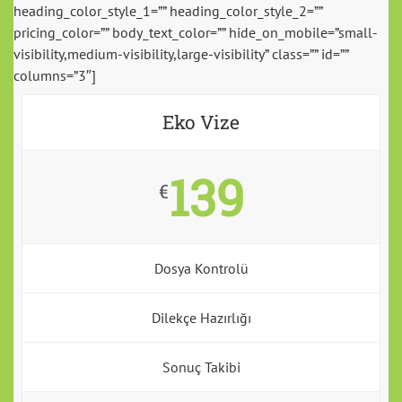
heading_color_style_1=”” heading_color_style_2=””
pricing_color=”” body_text_color=”” hide_on_mobile=”small-
visibility,medium-visibility,large-visibility” class=”” id=””
columns=”3″]
Eko Vize
139
€
Dosya Kontrolü
Dilekçe Hazırlığı
Sonuç Takibi