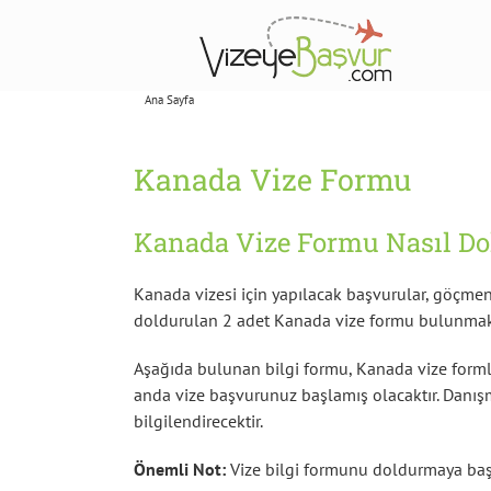
Skip
to
content
Ana Sayfa
Kanada Vize Formu
Kanada Vize Formu
Kanada Vize Formu Nasıl Do
Kanada vizesi için yapılacak başvurular, göçmenl
doldurulan 2 adet Kanada vize formu bulunmak
Aşağıda bulunan bilgi formu, Kanada vize forml
anda vize başvurunuz başlamış olacaktır. Danış
bilgilendirecektir.
Önemli Not:
Vize bilgi formunu doldurmaya ba