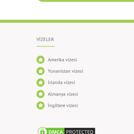
VİZELER
Amerika vizesi
Yunanistan vizesi
İrlanda vizesi
Almanya vizesi
İngiltere vizesi