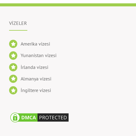
VİZELER
Amerika vizesi
Yunanistan vizesi
İrlanda vizesi
Almanya vizesi
İngiltere vizesi