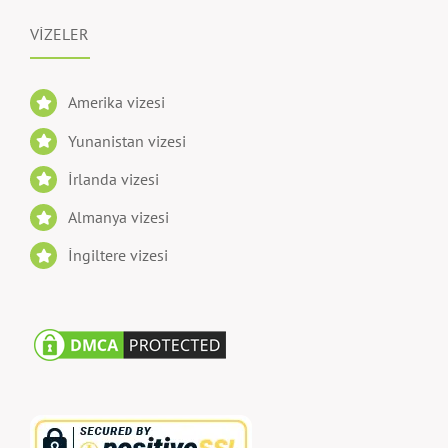
VİZELER
Amerika vizesi
Yunanistan vizesi
İrlanda vizesi
Almanya vizesi
İngiltere vizesi