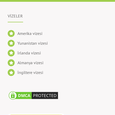
VİZELER
Amerika vizesi
Yunanistan vizesi
İrlanda vizesi
Almanya vizesi
İngiltere vizesi