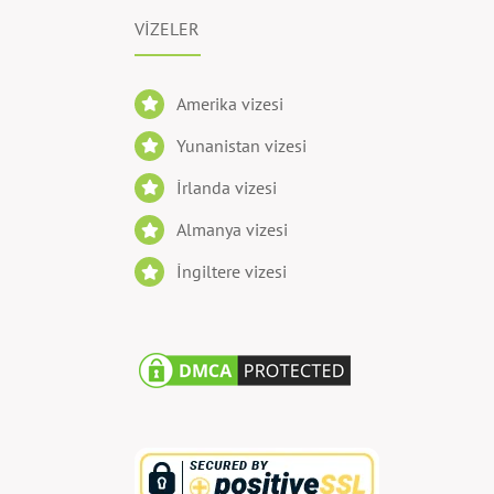
VİZELER
Amerika vizesi
Yunanistan vizesi
İrlanda vizesi
Almanya vizesi
İngiltere vizesi