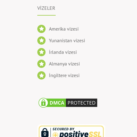
VİZELER
Amerika vizesi
Yunanistan vizesi
İrlanda vizesi
Almanya vizesi
İngiltere vizesi