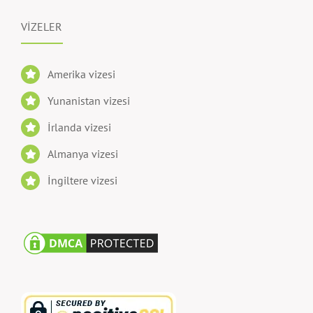
VİZELER
Amerika vizesi
Yunanistan vizesi
İrlanda vizesi
Almanya vizesi
İngiltere vizesi