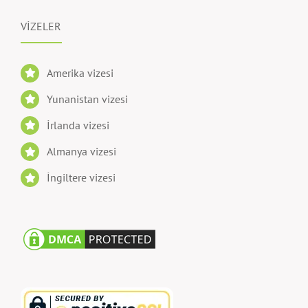
VİZELER
Amerika vizesi
Yunanistan vizesi
İrlanda vizesi
Almanya vizesi
İngiltere vizesi