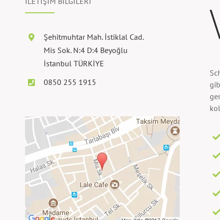
İLETİŞİM BİLGİLERİ
Şehitmuhtar Mah. İstiklal Cad.
Mis Sok. N:4 D:4 Beyoğlu
İstanbul TÜRKİYE
Sc
0850 255 1915
gib
ger
kol