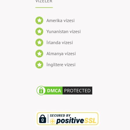
VİZELER
Amerika vizesi
Yunanistan vizesi
İrlanda vizesi
Almanya vizesi
İngiltere vizesi