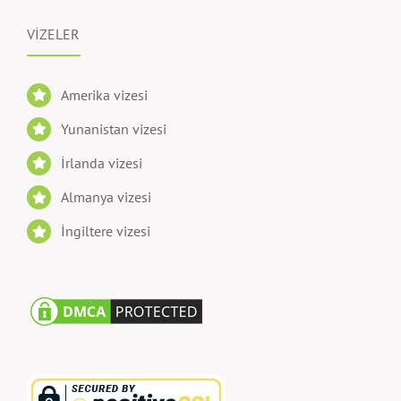
VİZELER
Amerika vizesi
Yunanistan vizesi
İrlanda vizesi
Almanya vizesi
İngiltere vizesi