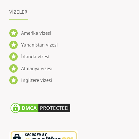
VİZELER
Amerika vizesi
Yunanistan vizesi
İrlanda vizesi
Almanya vizesi
İngiltere vizesi