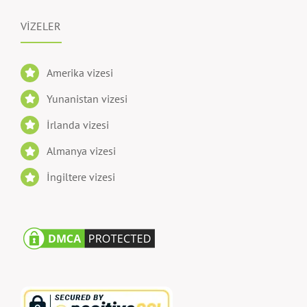
VİZELER
Amerika vizesi
Yunanistan vizesi
İrlanda vizesi
Almanya vizesi
İngiltere vizesi