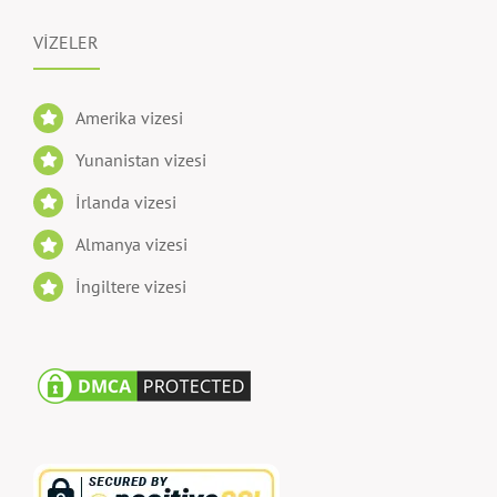
VİZELER
Amerika vizesi
Yunanistan vizesi
İrlanda vizesi
Almanya vizesi
İngiltere vizesi